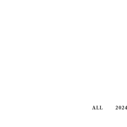
Pa
ALL
202